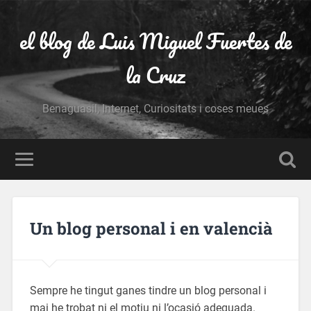
el blog de Luis Miguel Fuertes de
la Cruz
Benaguasil, Internet, Curiositats i coses meues
Un blog personal i en valencià
Sempre he tingut ganes tindre un blog personal i
mai he trobat ni el motiu ni l’ocasió adequada.